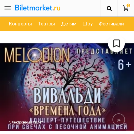
0
Концерты
Театры
Детям
Шоу
Фестивали
Д
0+
Электронный билет