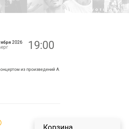
6+
19:00
2026
тября
верг
онцертом из произведений А.
Корзина