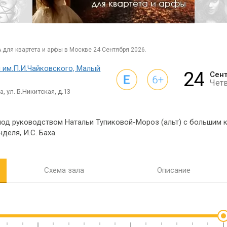
для квартета и арфы в Москве 24 Сентября 2026.
 им.П.И.Чайковского, Малый
24
Сен
Чет
, ул. Б.Никитская, д.13
од руководством Натальи Тупиковой-Мороз (альт) с большим к
нделя, И.С. Баха.
Схема зала
Описание