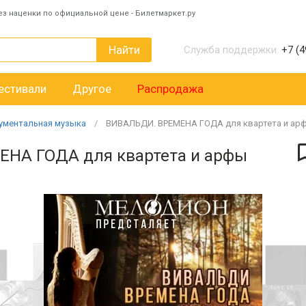
ез наценки по официальной цене - Билетмаркет.ру
Найти
Служба поддержки:
+7 (4
естивали
Другое
Распродажа
ументальная музыка
ВИВАЛЬДИ. ВРЕМЕНА ГОДА для квартета и ар
НА ГОДА для квартета и арфы