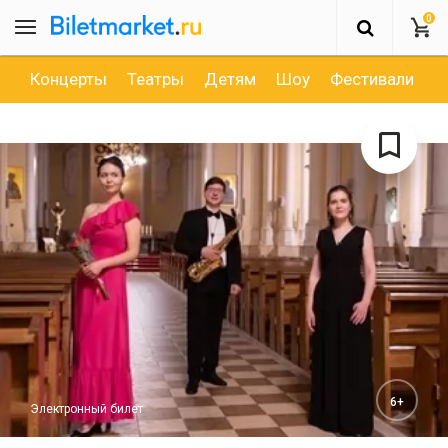
0
Концерты
Театры
Детям
Шоу
Фестивали
Д
6+
Электронный билет