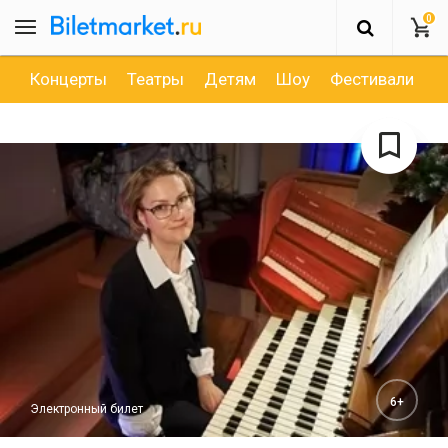
0
Концерты
Театры
Детям
Шоу
Фестивали
Д
6+
Электронный билет