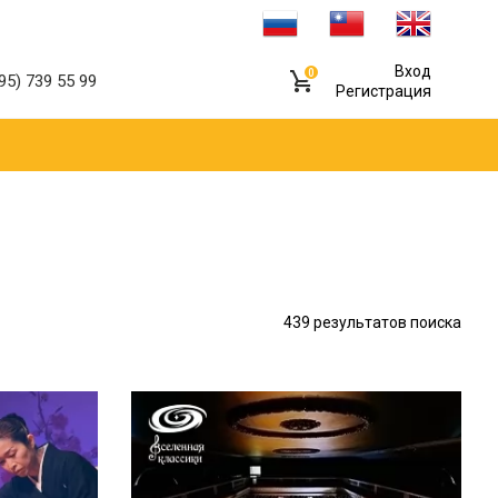
Вход
0
95) 739 55 99
Регистрация
439
результатов поиска