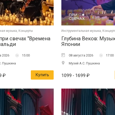
ная музыка, Концерты
Инструментальная музыка, Концер
при свечах "Времена
Глубина Веков: Музы
вальди
Японии
а 2026
15:00
08 августа 2026
17:00
. Пушкина
Музей А.С. Пушкина
Купить
9
₽
1099
- 1699
₽