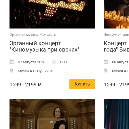
Органная музыка, Концерты
Инструменталь
Органный концерт
Концерт 
"Киномузыка при свечах"
года" Ви
07 августа 2026
19:00
08 август
Музей А.С. Пушкина
Музей А.С
Купить
1599
- 2199
₽
1599
- 219