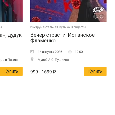
ты
Инструментальная музыка, Концерты
ан, дудук
Вечер страсти: Испанское
Фламенко
14 августа 2026
19:00
ра и Павла
Музей А.С. Пушкина
Купить
Купить
999
- 1699
₽