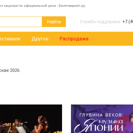
ез наценки по официальной цене - Билетмаркет.ру
Найти
Служба поддержки:
+7 (4
естивали
Другое
Распродажа
скве 2026.