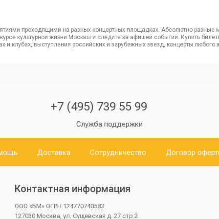
тиями проходящими на разных концертных площадках. Абсолютно разные м
в курсе культурной жизни Москвы и следите за афишей событий. Купить бил
лах и клубах, выступления российских и зарубежных звезд, концерты любого 
+7 (495) 739 55 99
Служба поддержки
мощь
Доставка
Сотрудничество
Договор офер
Контактная информация
ООО «БМ»
ОГРН 124770740583
127030 Москва, ул. Сущевская д. 27 стр.2