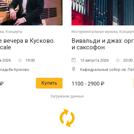
ка, Концерты
Инструментальная музыка, Концер
 вечера в Кусково.
Вивальди и джаз: орг
icale
и саксофон
а 2026
19:00
13 августа 2026
20:00
усадьба Кусково
Кафедральный собор св. Пет
Купить
₽
1100
- 2900
₽
Загружаем данные