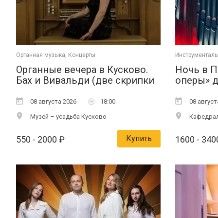
Органная музыка, Концерты
Инструменталь
Органные вечера в Кусково.
Ночь в П
Бах и Вивальди (две скрипки
оперы» д
и орган)
Парижск
08 августа 2026
18:00
08 август
Музей – усадьба Кусково
Кафедрал
Купить
550
- 2000
₽
1600
- 340