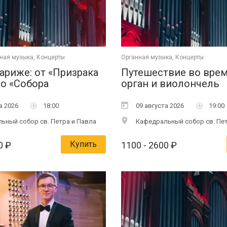
ная музыка, Концерты
Органная музыка, Концерты
ариже: от «Призрака
Путешествие во врем
о «Собора
орган и виолончель
ой Богоматери»
а 2026
18:00
09 августа 2026
19:00
ьный собор св. Петра и Павла
Кафедральный собор св. Пет
Купить
0
₽
1100
- 2600
₽