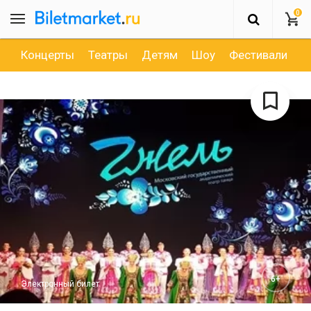
0
Концерты
Театры
Детям
Шоу
Фестивали
Д
6+
Электронный билет