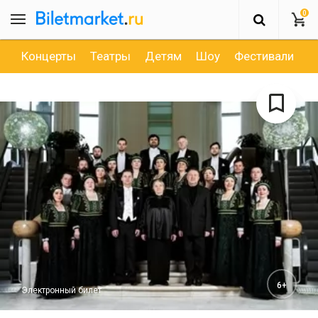
0
Концерты
Театры
Детям
Шоу
Фестивали
Д
6+
Электронный билет