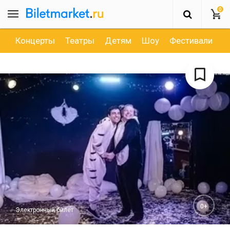
0
Концерты
Театры
Детям
Шоу
Фестивали
Д
0+
Электронный билет