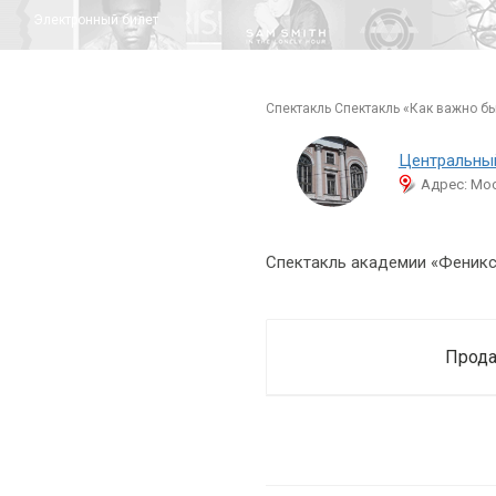
Электронный билет
спектакль Спектакль «Как важно б
Центральны
Адрес: Мос
Спектакль академии «Феникс
Прода