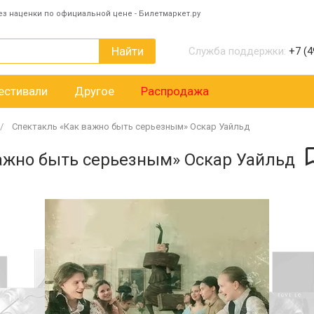
ез наценки по официальной цене - Билетмаркет.ру
Найти
Служба поддержки:
+7 (4
естивали
Другое
Распродажа
Спектакль «Как важно быть серьезным» Оскар Уайльд
ажно быть серьезным» Оскар Уайльд